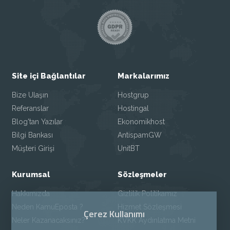
Site içi Bağlantılar
Markalarımız
Bize Ulaşın
Hostgrup
Referanslar
Hostingal
Blog'tan Yazılar
Ekonomikhost
Bilgi Bankası
AntispamGW
Müşteri Girişi
UnitBT
Kurumsal
Sözleşmeler
Hakkımızda
Gizlilik Politikamız
Neden KamuEposta ?
Hizmet Sözleşmesi
Çerez Kullanımı
Neler Kazanacaksınız?
KVKK Aydınlatma Metni