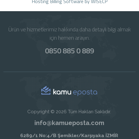
Hosting Billing Software
by WISECP
Ürün ve hizmetlerimiz hakkında daha detaylı bilgi almak
için hemen arayın.
0850 885 0 889
Copyright © 2026 Tüm Hakları Saklıdır.
info@kamueposta.com
6289/1 No:4/B Şemikler/Karşıyaka İZMİR