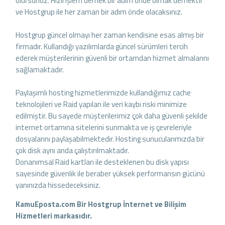
olursunuz. Hızlı işlem demek bir adım önde olmak demektir
ve Hostgrup ile her zaman bir adım önde olacaksınız.
Hostgrup güncel olmayı her zaman kendisine esas almış bir
firmadır. Kullandığı yazılımlarda güncel sürümleri tercih
ederek müşterilerinin güvenli bir ortamdan hizmet almalarını
sağlamaktadır.
Paylaşımlı hosting hizmetlerimizde kullandığımız cache
teknolojileri ve Raid yapıları ile veri kaybı riski minimize
edilmiştir. Bu sayede müşterilerimiz çok daha güvenli şekilde
internet ortamına sitelerini sunmakta ve iş çevreleriyle
dosyalarını paylaşabilmektedir. Hosting sunucularımızda bir
çok disk aynı anda çalıştırılmaktadır.
Donanımsal Raid kartları ile desteklenen bu disk yapısı
sayesinde güvenlik ile beraber yüksek performansın gücünü
yanınızda hissedeceksiniz.
KamuEposta.com Bir Hostgrup İnternet ve Bilişim
Hizmetleri markasıdır.