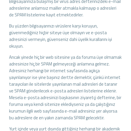
Bilgisayarınıza bulaşmış bir virüs adres defterinizdeki e-mail
adreslerine anlamsız mailler atmakla kalmayıp o adresleri
de SPAM listelerine kayıt etmektedirler.
Bu yüzden bilgisayarınızı virüslere karşı koruyun,
güvenmediğiniz hiçbir siteye üye olmayın ve e-posta
adresinizi vermeyin, güvenseniz dahi üyelik kurallarını iyi
okuyun.
Ancak yinede hiç bir web sitesine ya da foruma üye olmamak
adresinize hiç bir SPAM gelmeyeceği anlamına gelmez.
Adresiniz herhangi bir internet sayfasında açıkça
yayınlanıyor ise yine başınız dertte demektir, çünkü internet
tarayıcıları ile sitelerde yayınlanan mail adresleri de taranır
ve SPAM gönderilecek e-posta adresleri listelerine eklenir.
Mesela e-posta adresinizi başkasının ziyaretçi defterine, bir
foruma veya kendi sitenize eklediyseniz ya da çalıştığınız
kurumun ilgili web sayfasında e-mail adresiniz yer alıyorsa
bu adreslere de en yakın zamanda SPAM gelecektir.
Yurt içinde veya yurt dışında gittiğiniz herhangi bir akademik