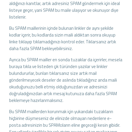
aldığınızı kanıtlar, artık adresiniz SPAM göndermek için ideal
listeye geçer, yani SPAM bu maile ulaşıyor ve okunuyor diye
listelenir.
Bu SPAM maillerinin içinde bulunan linkler de aynı şekilde
kodlar içerir, bu kodlarda sizin maili aldıktan sonra okuyup
linke tıklayıp tıklamadığınızı kontrol eder. Tıklarsanız artık
daha fazla SPAM bekleyebilirsiniz.
Ayrıca bu SPAM mailler en sonda tuzaklar da içerirler, mesela
buraya tıkla ve listeden çık türünden yazılar ve linkler
bulundururlar, bunları tıklarsanız size artık mail
gönderilmeyecek deseler de aslında tıkladığınız anda maili
okuduğunuzu belli etmiş olduğunuzdan ve adresinizi
doğruladığınızdan artık mesaj kutunuza daha fazla SPAM
beklemeye hazırlanmalısınız.
Bu SPAM maillerden korunmak için yukarıdaki tuzakların
hiçbirine düşmeseniz de elinizde olmayan nedenlere e-
posta adresinizin bu SPAMcıların eline geçeceği kesin gibidir.
Son yıllarda özellikle bir çok giyim eşyası satan mağazanın