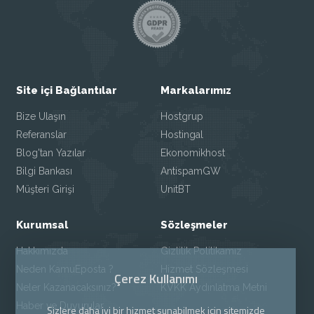
Site içi Bağlantılar
Markalarımız
Bize Ulaşın
Hostgrup
Referanslar
Hostingal
Blog'tan Yazılar
Ekonomikhost
Bilgi Bankası
AntispamGW
Müşteri Girişi
UnitBT
Kurumsal
Sözleşmeler
Hakkımızda
Gizlilik Politikamız
Neden KamuEposta ?
Hizmet Sözleşmesi
Çerez Kullanımı
Neler Kazanacaksınız?
KVKK Aydınlatma Metni
Haber ve Duyurular
Sizlere daha iyi bir hizmet sunabilmek için sitemizde