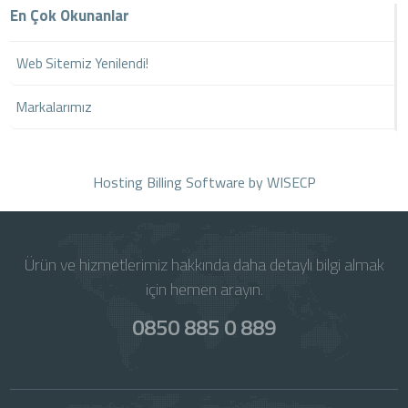
En Çok Okunanlar
Web Sitemiz Yenilendi!
Markalarımız
Hosting Billing Software
by WISECP
Ürün ve hizmetlerimiz hakkında daha detaylı bilgi almak
için hemen arayın.
0850 885 0 889