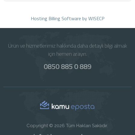
Hosting Billing Software
by WISECP
Ürün ve hizmetlerimiz hakkında daha detaylı bilgi almak
için hemen arayın.
0850 885 0 889
Copyright © 2026 Tüm Hakları Saklıdır.