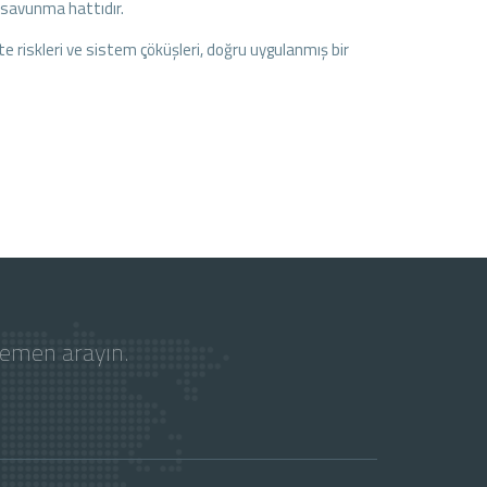
r savunma hattıdır.
te riskleri ve sistem çöküşleri, doğru uygulanmış bir
hemen arayın.