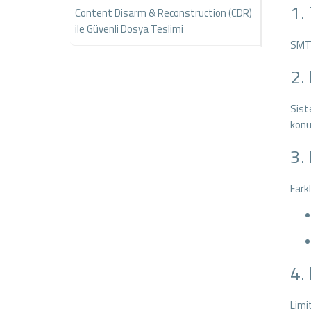
1.
Content Disarm & Reconstruction (CDR)
ile Güvenli Dosya Teslimi
SMTP 
2.
Siste
konu
3.
Farkl
4.
Limit