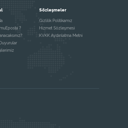
l
Sözleşmeler
da
Gizlilik Politikamız
muEposta ?
Hizmet Sözleşmesi
anacaksınız?
KVKK Aydınlatma Metni
Duyurular
ilerimiz