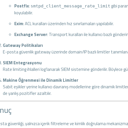
Postfix
:
gibi param
smtpd_client_message_rate_limit
koyulabilir.
Exim
: ACL kuralları üzerinden hız sınırlamaları yapılabilir.
Exchange Server
: Transport kuralları ile kullanıcı bazlı gönderi
Gateway Politikaları
E-posta güvenlik gateway üzerinde domain/IP bazlı limitler tanımlana
SIEM Entegrasyonu
Rate limiting ihlalleri log’lanarak SIEM sistemine gönderilir. Böylece gü
Makine Öğrenmesi ile Dinamik Limitler
Sabit eşikler yerine kullanıcı davranış modellerine göre dinamik limitl
de yanlış pozitifler azaltılır.
nuç
sta güvenliği, yalnızca içerik filtreleme ve kimlik doğrulama mekanizmalar