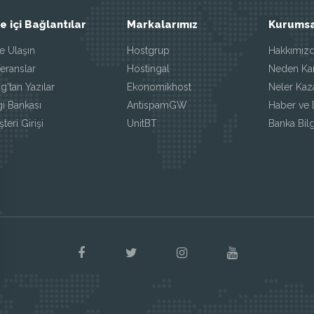
te içi Bağlantılar
Markalarımız
Kurumsa
e Ulaşın
Hostgrup
Hakkımız
eranslar
Hostingal
Neden Ka
g'tan Yazılar
Ekonomikhost
Neler Kaz
gi Bankası
AntispamGW
Haber ve 
teri Girişi
UnitBT
Banka Bilg