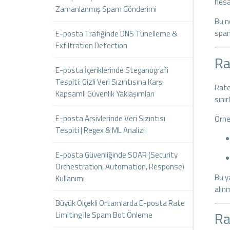
hesa
Zamanlanmış Spam Gönderimi
Bu n
spam
E-posta Trafiğinde DNS Tünelleme &
Exfiltration Detection
Ra
E-posta İçeriklerinde Steganografi
Tespiti: Gizli Veri Sızıntısına Karşı
Rate 
Kapsamlı Güvenlik Yaklaşımları
sını
E-posta Arşivlerinde Veri Sızıntısı
Örne
Tespiti | Regex & ML Analizi
E-posta Güvenliğinde SOAR (Security
Orchestration, Automation, Response)
Bu y
Kullanımı
alınm
Büyük Ölçekli Ortamlarda E-posta Rate
Ra
Limiting ile Spam Bot Önleme