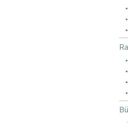
Ra
Bü