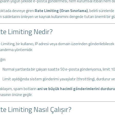
pların yoğun şekilde e-posta göndermesi, hem kurumsal itibarı hem de 
oktada devreye giren
Rate Limiting (Oran Sınırlama)
, belirli süreler
 saldırılarını önleyen ve kaynak kullanımını dengede tutan önemli bir g
te Limiting Nedir?
Limiting, bir kullanıcı, IP adresi veya domain üzerinden gönderilebilecek e
rlandırma yöntemidir.
ğin:
Normal şartlarda bir çalışan saatte 50 e-posta gönderiyorsa, limit 100
Limit aşıldığında sistem gönderimi yavaşlatır (throttling), durdurur ve
aklaşım, spam botların
ani ve büyük hacimli gönderimlerini durduru
asının önüne geçilir.
te Limiting Nasıl Çalışır?