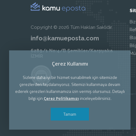
Si
Biz
Copyright © 2026 Tüm Hakları Saklıdır.
Ref
info@kamueposta.com
Blo
Bil
6289/1 No:4/B Şemikler/Karşıyaka
Müş
İZMİR
Çerez Kullanımı
Sizlere daha iyi bir hizmet sunabilmek için sitemizde
çerezlerden faydalanıyoruz. Sitemizi kullanmaya devam
ederek çerezleri kullanmamıza izin vermiş olursunuz. Detaylı
bilgi için
Çerez Politikamızı
inceleyebilirsiniz.
Tamam