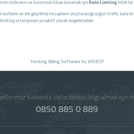
emin istikrarını ve kurumsal itibarı korumak için
Rate Limiting
kritik bi
 botların ve ele geçirilmiş hesapların oluşturacağı yoğun trafik, kara lis
limiting stratejisiyle proaktif olarak engellenebilir.
Hosting Billing Software
by WISECP
etlerimiz hakkında daha detaylı bilgi almak için 
0850 885 0 889