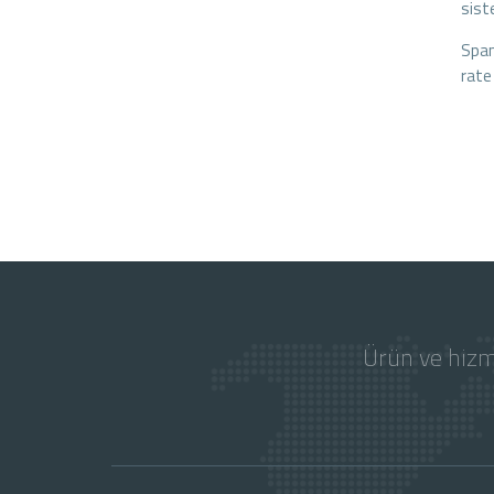
sist
Spam
rate 
Ürün ve hizm