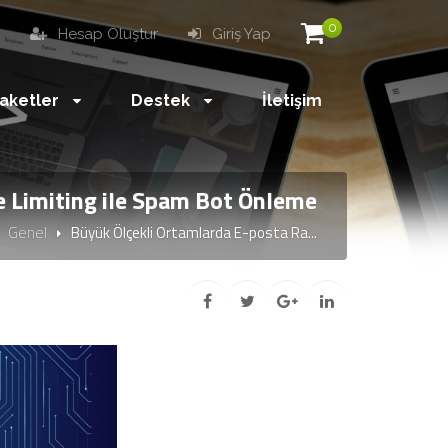
0
i
Hesap Oluştur
Giriş Yap
aketler
Destek
İletişim
e Limiting ile Spam Bot Önleme
Genel
Büyük Ölçekli Ortamlarda E-posta Ra...