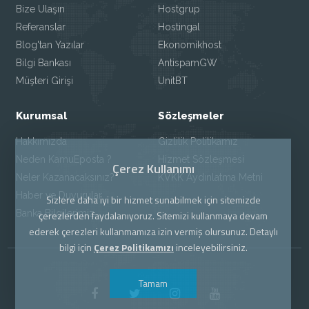
Bize Ulaşın
Hostgrup
Referanslar
Hostingal
Blog'tan Yazılar
Ekonomikhost
Bilgi Bankası
AntispamGW
Müşteri Girişi
UnitBT
Kurumsal
Sözleşmeler
Hakkımızda
Gizlilik Politikamız
Neden KamuEposta ?
Hizmet Sözleşmesi
Çerez Kullanımı
Neler Kazanacaksınız?
KVKK Aydınlatma Metni
Haber ve Duyurular
Sizlere daha iyi bir hizmet sunabilmek için sitemizde
Banka Bilgilerimiz
çerezlerden faydalanıyoruz. Sitemizi kullanmaya devam
ederek çerezleri kullanmamıza izin vermiş olursunuz. Detaylı
bilgi için
Çerez Politikamızı
inceleyebilirsiniz.
Tamam