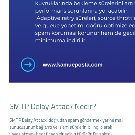
SMTP Delay Attack Nedir?
SMTP Delay Attack, doğrudan spam göndermek yerine mail
sunucusunun bağlantı ve işlem sürelerini bilinçli olarak
yavaşlatmayı hedefleyen bir saldırı türüdür. Bu saldırı