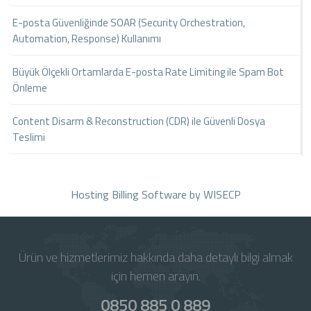
E-posta Güvenliğinde SOAR (Security Orchestration,
Automation, Response) Kullanımı
Büyük Ölçekli Ortamlarda E-posta Rate Limiting ile Spam Bot
Önleme
Content Disarm & Reconstruction (CDR) ile Güvenli Dosya
Teslimi
Hosting Billing Software
by WISECP
Ürün ve hizmetlerimiz hakkında daha detaylı bilgi almak
için hemen arayın.
0850 885 0 889