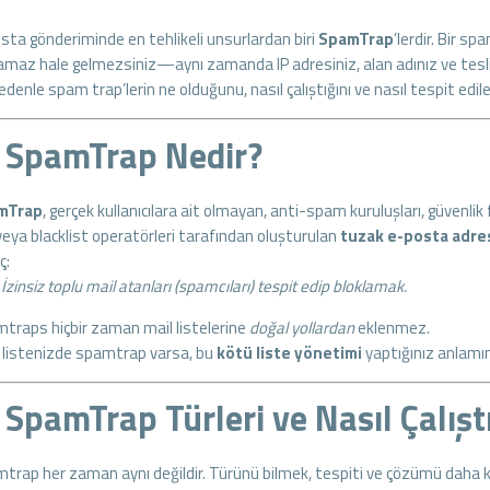
sta gönderiminde en tehlikeli unsurlardan biri
SpamTrap
’lerdir. Bir s
amaz hale gelmezsiniz—aynı zamanda IP adresiniz, alan adınız ve teslim ed
edenle spam trap’lerin ne olduğunu, nasıl çalıştığını ve nasıl tespit edi
 SpamTrap Nedir?
mTrap
, gerçek kullanıcılara ait olmayan, anti-spam kuruluşları, güvenlik 
 veya blacklist operatörleri tarafından oluşturulan
tuzak e-posta adres
ç:
?
İzinsiz toplu mail atanları (spamcıları) tespit edip bloklamak.
traps hiçbir zaman mail listelerine
doğal yollardan
eklenmez.
 listenizde spamtrap varsa, bu
kötü liste yönetimi
yaptığınız anlamına
 SpamTrap Türleri ve Nasıl Çalışt
trap her zaman aynı değildir. Türünü bilmek, tespiti ve çözümü daha kol