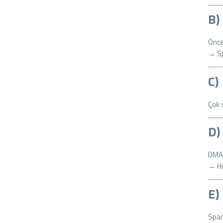
B)
Önce
→ Sp
C)
Çok 
D)
DMAR
→ Hi
E)
Spam