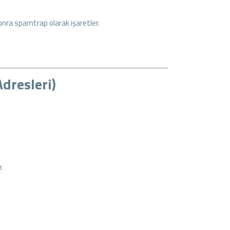
onra spamtrap olarak işaretler.
.
dresleri)
.