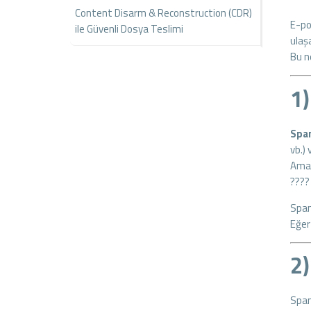
Content Disarm & Reconstruction (CDR)
E-po
ile Güvenli Dosya Teslimi
ulaş
Bu n
1)
Spa
vb.)
Ama
???
Spam
Eğer
2)
Spam