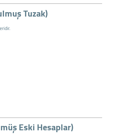
rulmuş Tuzak)
ridir.
lmüş Eski Hesaplar)