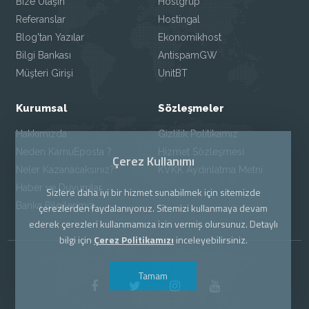
Bize Ulaşın
Hostgrup
Referanslar
Hostingal
Blog'tan Yazılar
Ekonomikhost
Bilgi Bankası
AntispamGW
Müşteri Girişi
UnitBT
Kurumsal
Sözleşmeler
Hakkımızda
Gizlilik Politikamız
Neden KamuEposta ?
Hizmet Sözleşmesi
Çerez Kullanımı
Neler Kazanacaksınız?
KVKK Aydınlatma Metni
Haber ve Duyurular
Sizlere daha iyi bir hizmet sunabilmek için sitemizde
Banka Bilgilerimiz
çerezlerden faydalanıyoruz. Sitemizi kullanmaya devam
ederek çerezleri kullanmamıza izin vermiş olursunuz. Detaylı
bilgi için
Çerez Politikamızı
inceleyebilirsiniz.
Tamam