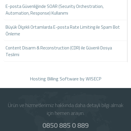
E-posta Güvenliğinde SOAR (Security Orchestration,
Automation, Response) Kullanımı
Büyük Ölçekli Ortamlarda E-posta Rate Limiting ile Spam Bot
Önleme
Content Disarm & Reconstruction (CDR) ile Güvenli Dosya
Teslimi
Hosting Billing Software
by WISECP
Ürün ve hizmetlerimiz hakkında daha detaylı bilgi almak
için hemen arayın.
0850 885 0 889