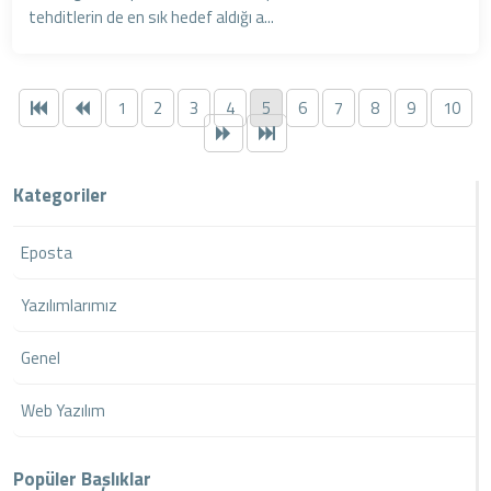
tehditlerin de en sık hedef aldığı a...
1
2
3
4
5
6
7
8
9
10
Kategoriler
Eposta
Yazılımlarımız
Genel
Web Yazılım
Popüler Başlıklar