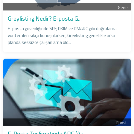
Genel
Greylisting Nedir? E-posta G...
E-posta güvenliğinde SPF, DKIM ve DMARC gibi doğrulama
yöntemleri sıkça konuşulurken, Greylisting genellikle arka
planda sessizce çalışan ama old...
Eposta
E-Posta Teslimatında ARC (Au...