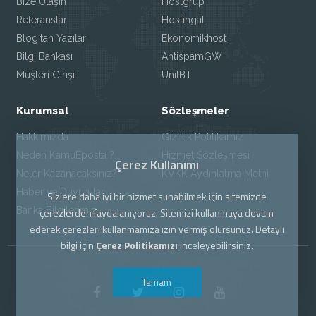
Bize Ulaşın
Hostgrup
Referanslar
Hostingal
Blog'tan Yazılar
Ekonomikhost
Bilgi Bankası
AntispamGW
Müşteri Girişi
UnitBT
Kurumsal
Sözleşmeler
Hakkımızda
Gizlilik Politikamız
Neden KamuEposta ?
Hizmet Sözleşmesi
Çerez Kullanımı
Neler Kazanacaksınız?
KVKK Aydınlatma Metni
Haber ve Duyurular
Sizlere daha iyi bir hizmet sunabilmek için sitemizde
Banka Bilgilerimiz
çerezlerden faydalanıyoruz. Sitemizi kullanmaya devam
ederek çerezleri kullanmamıza izin vermiş olursunuz. Detaylı
bilgi için
Çerez Politikamızı
inceleyebilirsiniz.
Tamam