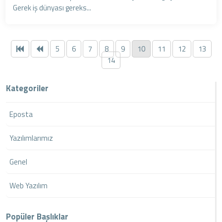
Gerek iş dünyası gereks...
5
6
7
8
9
10
11
12
13
14
Kategoriler
Eposta
Yazılımlarımız
Genel
Web Yazılım
Popüler Başlıklar