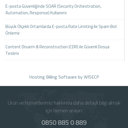
E-posta Güvenliğinde SOAR (Security Orchestration,
Automation, Response) Kullanımı
Büyük Ölçekli Ortamlarda E-posta Rate Limiting ile Spam Bot
Önleme
Content Disarm & Reconstruction (CDR) ile Güvenli Dosya
Teslimi
Hosting Billing Software
by WISECP
Ürün ve hizmetlerimiz hakkında daha detaylı bilgi almak
için hemen arayın.
0850 885 0 889